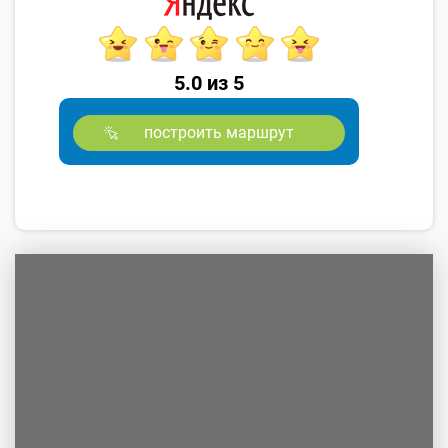
5.0 из 5
построить маршрут