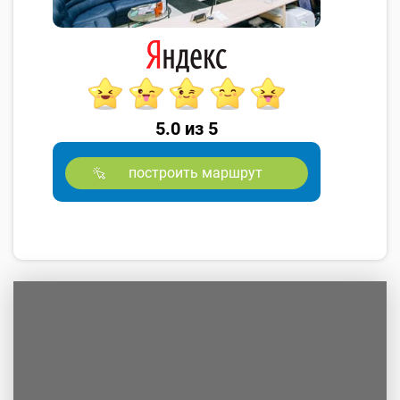
5.0 из 5
построить маршрут