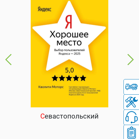
С
евастопольский