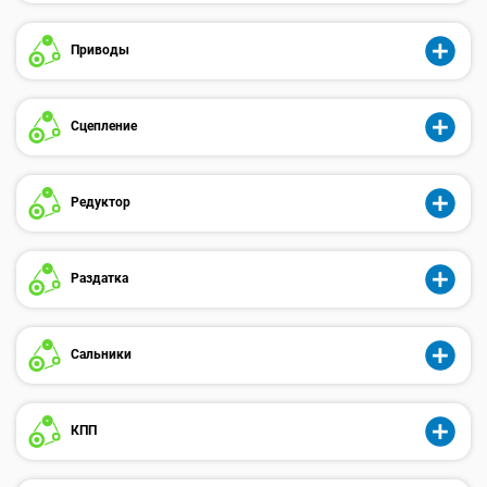
Приводы
Сцепление
Редуктор
Раздатка
Сальники
КПП