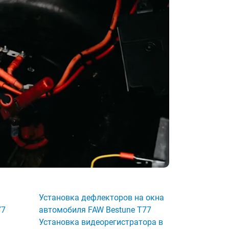
Установка дефлекторов на окна
77
автомобиля FAW Bestune T77
Установка видеорегистратора в