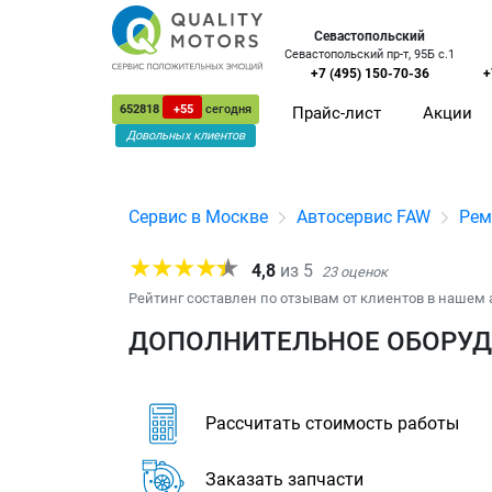
Севастопольский
Севастопольский пр-т, 95Б с.1
+7 (495) 150-70-36
+
652818
+55
сегодня
Прайс-лист
Акции
Довольных клиентов
Сервис в Москве
Автосервис FAW
Рем
4,8
из
5
23
оценок
Рейтинг составлен по отзывам от клиентов в нашем 
ДОПОЛНИТЕЛЬНОЕ ОБОРУДО
Рассчитать стоимость работы
Заказать запчасти