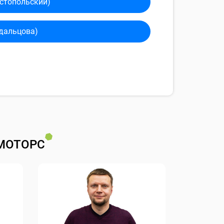
сто­польский)
дальцова)
МОТОРС