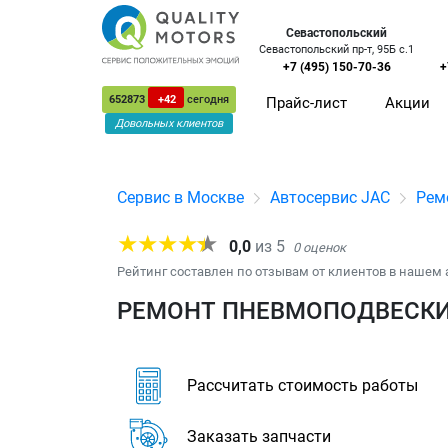
Севастопольский
Севастопольский пр-т, 95Б с.1
+7 (495) 150-70-36
+
652873
+42
сегодня
Прайс-лист
Акции
Довольных клиентов
Сервис в Москве
Автосервис JAC
Рем
0,0
из
5
0
оценок
Рейтинг составлен по отзывам от клиентов в нашем 
РЕМОНТ ПНЕВМОПОДВЕСКИ 
Рассчитать стоимость работы
Заказать запчасти