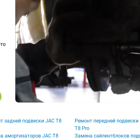
ото
т задней подвески JAC T8
Ремонт передней подвески
T8 Pro
а амортизаторов JAC T8
Замена сайлентблоков под