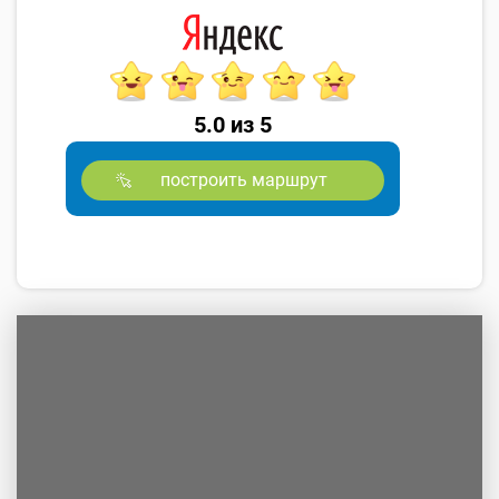
5.0 из 5
построить маршрут