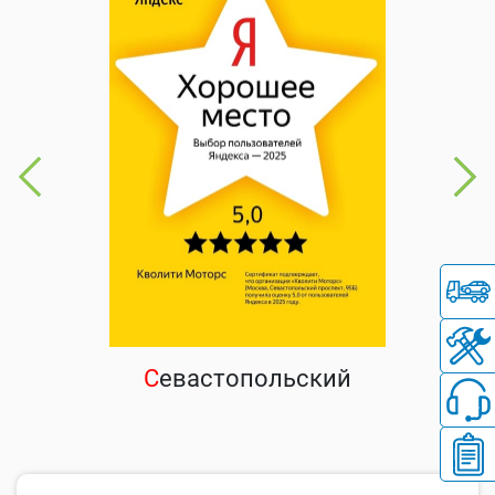
С
евастопольский