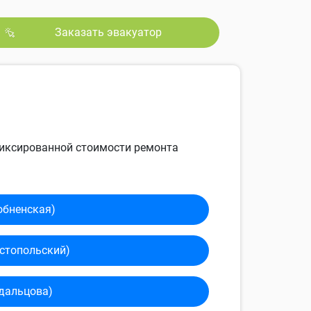
Заказать эвакуатор
 фиксированной стоимости ремонта
обненская)
сто­польский)
дальцова)