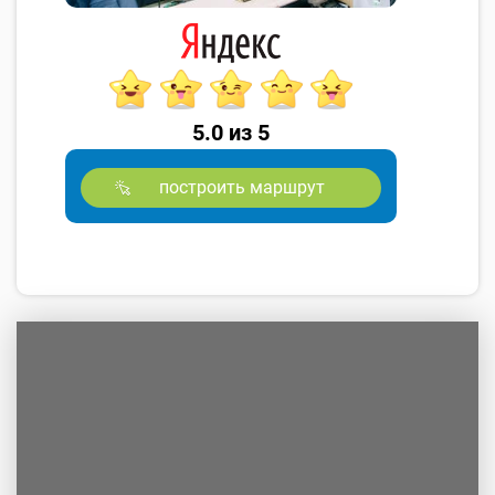
5.0 из 5
построить маршрут