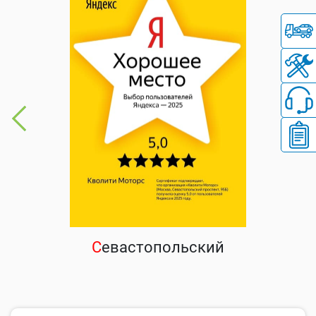
С
евастопольский