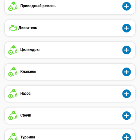
Приводный ремень
Двигатель
Цилиндры
Клапаны
Насос
Свечи
Турбина