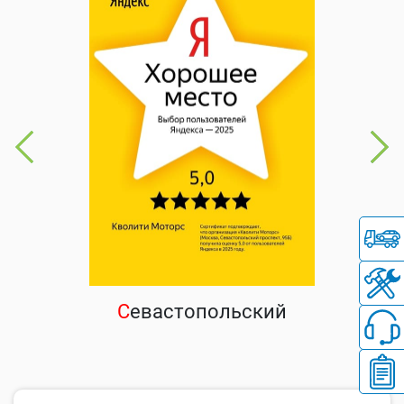
С
евастопольский