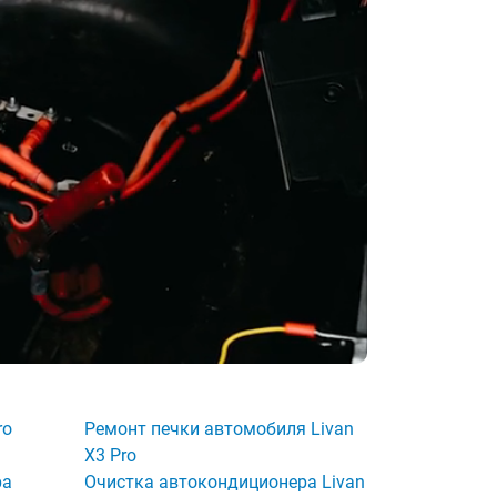
ro
Ремонт печки автомобиля Livan
X3 Pro
ра
Очистка автокондиционера Livan