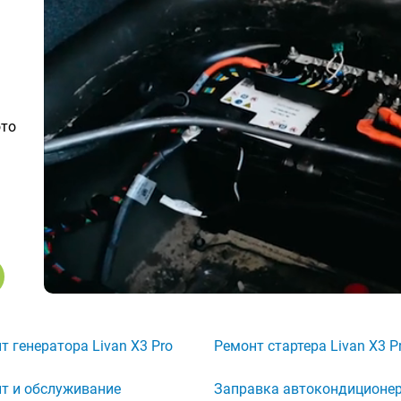
ото
т генератора Livan X3 Pro
Ремонт стартера Livan X3 P
т и обслуживание
Заправка автокондиционе