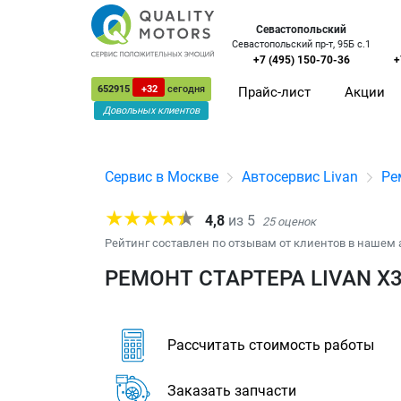
Севастопольский
Севастопольский пр-т, 95Б с.1
+7 (495) 150-70-36
+
652915
+32
сегодня
Прайс-лист
Акции
Довольных клиентов
Сервис в Москве
Автосервис Livan
Ре
4,8
из
5
25
оценок
Рейтинг составлен по отзывам от клиентов в нашем 
РЕМОНТ СТАРТЕРА LIVAN X
Рассчитать стоимость работы
Заказать запчасти