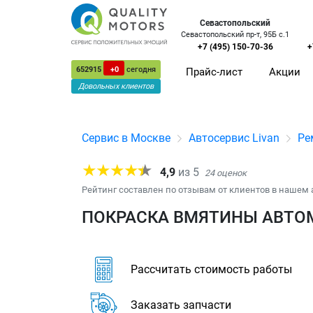
Севастопольский
Севастопольский пр-т, 95Б с.1
+7 (495) 150-70-36
+
652915
+0
сегодня
Прайс-лист
Акции
Довольных клиентов
Сервис в Москве
Автосервис Livan
Ре
4,9
из
5
24
оценок
Рейтинг составлен по отзывам от клиентов в нашем 
ПОКРАСКА ВМЯТИНЫ АВТОМ
Рассчитать стоимость работы
Заказать запчасти