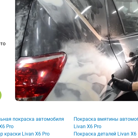
ото
ьная покраска автомобиля
Покраска вмятины автомо
X6 Pro
Livan X6 Pro
р краски Livan X6 Pro
Покраска деталей Livan X6 