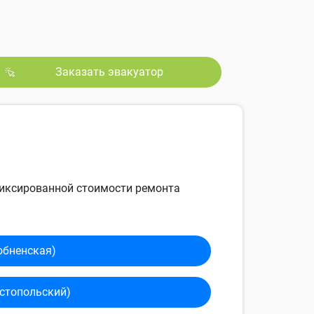
Заказать эвакуатор
 фиксированной стоимости ремонта
обненская)
сто­польский)