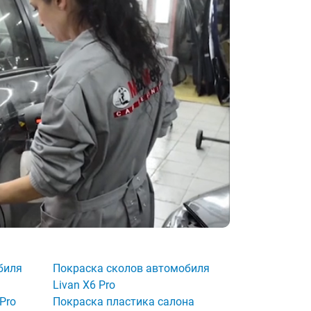
биля
Покраска сколов автомобиля
Livan X6 Pro
Pro
Покраска пластика салона