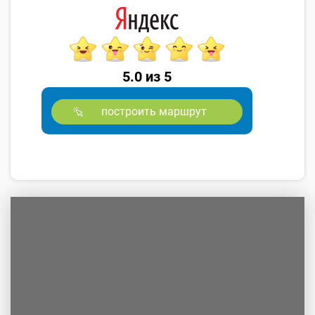
5.0 из 5
построить маршрут