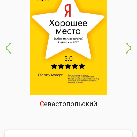
С
евастопольский