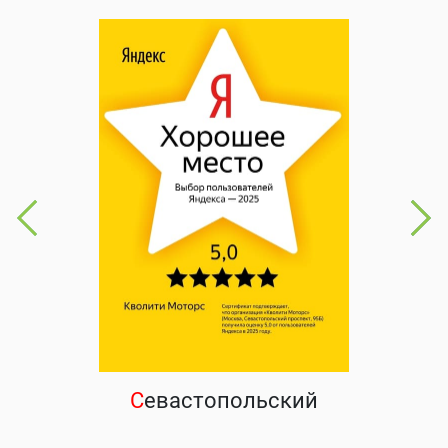
С
евастопольский