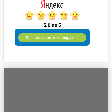
5.0 из 5
построить маршрут