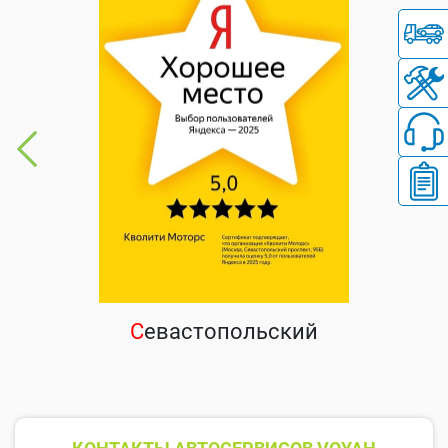
С
евастопольский