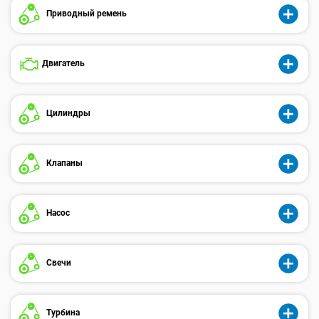
Приводный ремень
Двигатель
Цилиндры
Клапаны
Насос
Свечи
Турбина