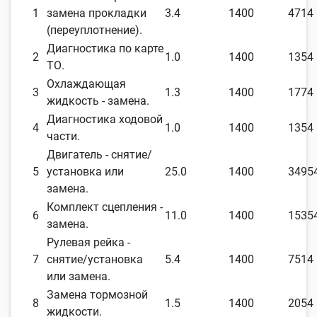
1
замена прокладки
3.4
1400
4714
(переуплотнение).
Диагностика по карте
2
1.0
1400
1354
ТО.
Охлаждающая
3
1.3
1400
1774
жидкость - замена.
Диагностика ходовой
4
1.0
1400
1354
части.
Двигатель - снятие/
5
установка или
25.0
1400
3495
замена.
Комплект сцепления -
6
11.0
1400
1535
замена.
Рулевая рейка -
7
снятие/установка
5.4
1400
7514
или замена.
Замена тормозной
8
1.5
1400
2054
жидкости.