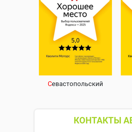
С
евастопольский
КОНТАКТЫ А