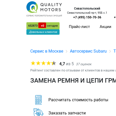
Севастопольский
Севастопольский пр-т, 95Б с.1
+7 (495) 150-70-36
+
652873
+0
сегодня
Прайс-лист
Акции
Довольных клиентов
Сервис в Москве
Автосервис Subaru
Т
4,7
из
5
37
оценок
Рейтинг составлен по отзывам от клиентов в нашем 
ЗАМЕНА РЕМНЯ И ЦЕПИ ГРМ
Рассчитать стоимость работы
Заказать запчасти