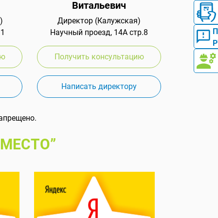
Витальевич
)
Директор (Калужская)
 1
Научный проезд, 14А стр.8
Р
ию
Получить консультацию
Написать директору
апрещено.
 МЕСТО”