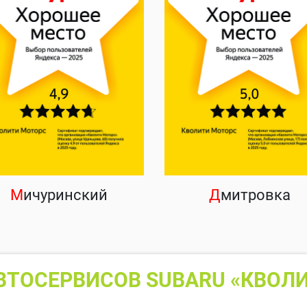
М
ичуринский
Д
митровка
ВТОСЕРВИСОВ SUBARU «КВОЛИ