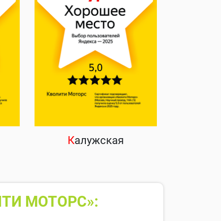
К
алужская
ТИ МОТОРС»: