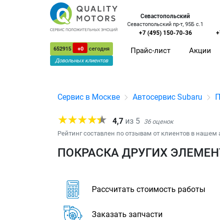
Севастопольский
Севастопольский пр-т, 95Б с.1
+7 (495) 150-70-36
+
652915
+0
сегодня
Прайс-лист
Акции
Довольных клиентов
Сервис в Москве
Автосервис Subaru
П
4,7
из
5
36
оценок
Рейтинг составлен по отзывам от клиентов в нашем 
ПОКРАСКА ДРУГИХ ЭЛЕМЕНТ
Рассчитать стоимость работы
Заказать запчасти