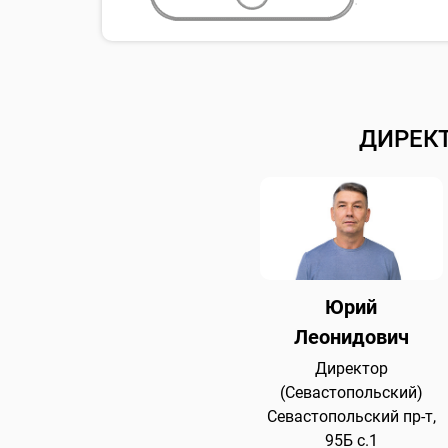
ДИРЕК
Юрий
Леонидович
Директор
(Севастопольский)
Севастопольский пр-т,
95Б с.1