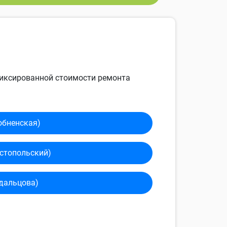
 фиксированной стоимости ремонта
обненская)
сто­польский)
дальцова)