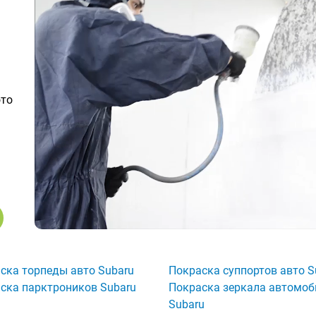
ото
ска торпеды авто Subaru
Покраска суппортов авто S
ска парктроников Subaru
Покраска зеркала автомоб
Subaru