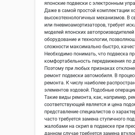
японские подвески с электронным упра
Даже в самой простой комплектации х
высокотехнологичных механизмов. В св
или пневмоамортизаторов, требует ис
моделей японских автопроизводителей
оборудование и технологии, позволяю
сложности максимально быстро, качест
Необходимо понимать, что подвеска пр
комфортабельность передвижения по дор
Поэтому при любых признаках отклоне
ремонт подвески автомобиля. В проце
ремонта. К числу наиболее распростра
элементов ходовой. Подобные операци
Такие виды ремонта, как, например, р
соответствующей является и цена подо
представление специалистов о характе
часто требуется замена ступичного по
жалобами на скрип в подвеске при пре
данном случае требуется замена втуло