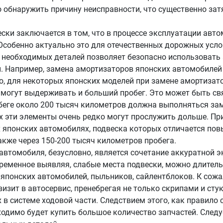
обнаружить причину неисправности, что существенно зат
ски заключается в том, что в процессе эксплуатации авт
Особенно актуально это для отечественных дорожных усл
необходимых деталей позволяет безопасно использовать а
 Например, замена амортизаторов японских автомобилей тр
о, для некоторых японских моделей при замене амортиза
 могут выдерживать и больший пробег. Это может быть с
обеге около 200 тысяч километров должна выполняться за
ях эти элементы очень редко могут прослужить дольше. П
х японских автомобилях, подвеска которых отличается по
кже через 150-200 тысяч километров пробега.
автомобиля, безусловно, является сочетание аккуратной 
временное выявляя, слабые места подвески, можно длител
японских автомобилей, пыльников, сайлентблоков. К сожа
изит в автосервис, пренебрегая не только скрипами и сту
в системе ходовой части. Следствием этого, как правило
одимо будет купить большое количество запчастей. Следу