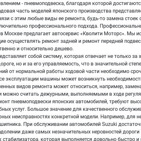
влением - пневмоподвеска, благодаря которой достигаютс
одовая часть моделей японского производства представля
язи с этим любые виды ее ремонта, будь-то замена стоек
ключительно профессионального подхода. Профессиональн
 в Москве предлагает автосервис «Кволити Моторс». Мы и
щие осуществлять ремонт задней и ремонт передней подве
венно и относительно дешево.
едставляет собой систему, которая отвечает не только за
оге, но и за его управляемость, что в значительной степ
ний от нормальной работы ходовой части необходимо сроч
ссе эксплуатации машины может возникнуть необходимос
ненных видов ремонта может относиться, например, замен
и можно считать дежурными, выполняемыми в ходе регуля
емонт пневмоподвески японских автомобилей, требуют выс
бных услуг. Большое значение для качественного обслужи
рных неисправностях конкретной модели. Например, для н
дшипника. При обслуживании автомобилей Suzuki достаточн
одолении даже самых незначительных неровностей дороги
к стабилизатора, которая выполняется довольно быстро и 