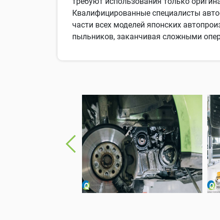
требуют использования только оригин
Квалифицированные специалисты автос
части всех моделей японских автопро
пыльников, заканчивая сложными опер