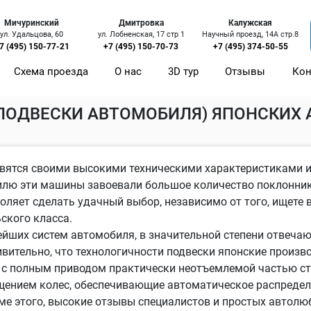
Мичуринский
Дмитровка
Калужская
ул. Удальцова, 60
ул. Лобненская, 17 стр 1
Научный проезд, 14А стр.8
7 (495) 150-77-21
+7 (495) 150-70-73
+7 (495) 374-50-55
Схема проезда
О нас
3D тур
Отзывы
Кон
мобилей в Москве
Ремонт ходовой части (подвески авт
(ПОДВЕСКИ АВТОМОБИЛЯ) ЯПОНСКИХ
вятся своими высокими техническими характеристиками 
тилю эти машины завоевали большое количество поклонни
воляет сделать удачный выбор, независимо от того, ищет
ского класса.
ейших систем автомобиля, в значительной степени отвеча
ительно, что технологичности подвески японские произв
 с полным приводом практически неотъемлемой частью с
щением колес, обеспечивающие автоматическое распреде
е этого, высокие отзывы специалистов и простых автол