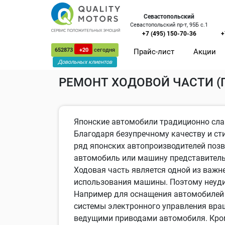
Севастопольский
Севастопольский пр-т, 95Б с.1
+7 (495) 150-70-36
+
652873
+20
сегодня
Прайс-лист
Акции
Сервис в Москве
Ремонт японских авто
Довольных клиентов
РЕМОНТ ХОДОВОЙ ЧАСТИ 
Японские автомобили традиционно сла
Благодаря безупречному качеству и с
ряд японских автопроизводителей поз
автомобиль или машину представитель
Ходовая часть является одной из важн
использования машины. Поэтому неудив
Например для оснащения автомобилей
системы электронного управления вра
ведущими приводами автомобиля. Кром