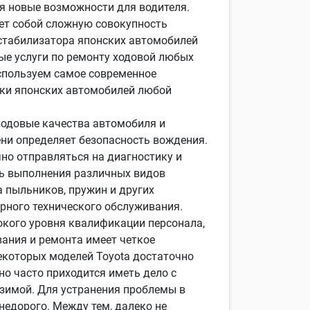
я новые возможности для водителя.
ет собой сложную совокупность
 стабилизатора японских автомобилей
ые услуги по ремонту ходовой любых
спользуем самое современное
ски японских автомобилей любой
 ходовые качества автомобиля и
ени определяет безопасность вождения.
но отправляться на диагностику и
ть выполнения различных видов
а пыльников, пружин и других
рного технического обслуживания.
окого уровня квалификации персонала,
вания и ремонта имеет четкое
екоторых моделей Toyota достаточно
о часто приходится иметь дело с
 зимой. Для устранения проблемы в
недорого. Между тем, далеко не