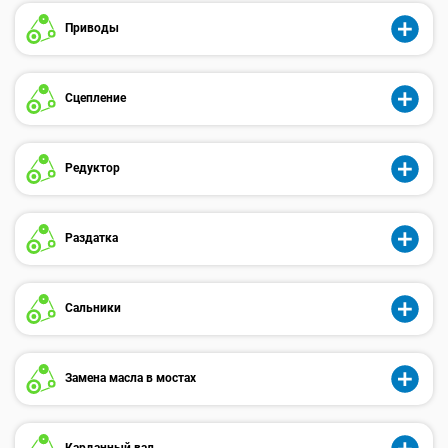
Приводы
Сцепление
Редуктор
Раздатка
Сальники
Замена масла в мостах
Карданный вал