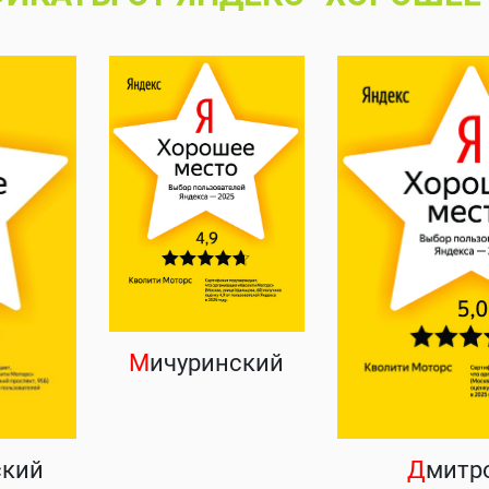
М
ичуринский
ский
Д
митр