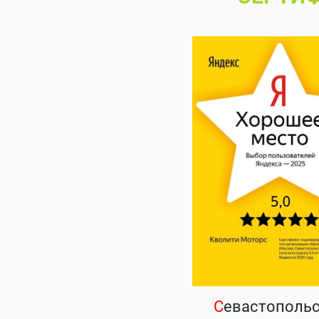
С
евастополь