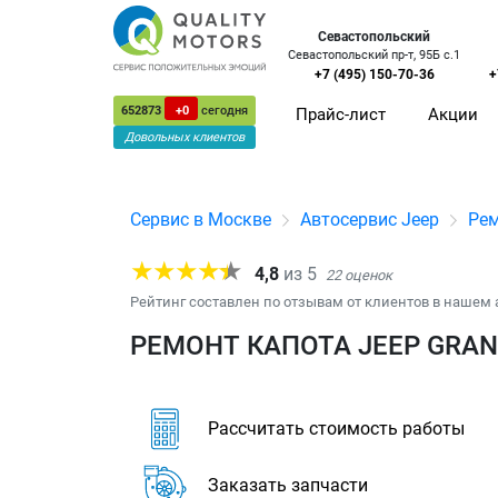
Севастопольский
Севастопольский пр-т, 95Б с.1
+7 (495) 150-70-36
+
652873
+0
сегодня
Прайс-лист
Акции
Довольных клиентов
Сервис в Москве
Автосервис Jeep
Рем
4,8
из
5
22
оценок
Рейтинг составлен по отзывам от клиентов в нашем 
РЕМОНТ КАПОТА JEEP GRAN
Рассчитать стоимость работы
Заказать запчасти