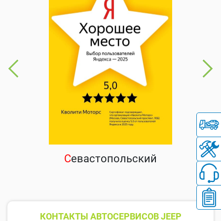
С
евастопольский
КОНТАКТЫ АВТОСЕРВИСОВ JEEP