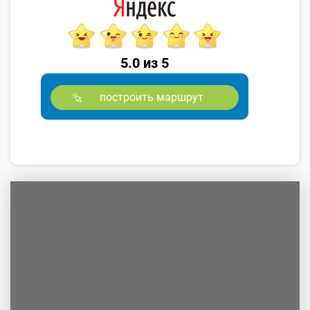
5.0 из 5
построить маршрут