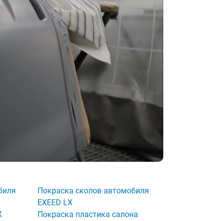
биля
Покраска сколов автомобиля
EXEED LX
X
Покраска пластика салона