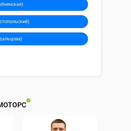
обненская)
сто­польский)
дальцова)
МОТОРС