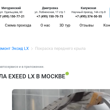
Мичуринский
Дмитровка
Калужская
ул. Удальцова, 60
ул. Лобненская, 17 стр 1
Научный проезд, 14А стр.8
7 (495) 150-77-21
+7 (495) 150-70-73
+7 (495) 374-50-55
Схема проезда
О нас
3D тур
Отзывы
Кон
емонт Эксид LX
Покраска переднего крыла
автосервисе и в приложении.
А EXEED LX В МОСКВЕ