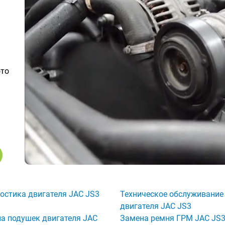
ото
остика двигателя JAC JS3
Техническое обслуживание
двигателя JAC JS3
а подушек двигателя JAC
Замена ремня ГРМ JAC JS