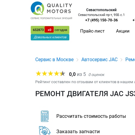
Севастопольский
Севастопольский пр-т, 95Б с.1
+7 (495) 150-70-36
+
652873
+0
сегодня
Прайс-лист
Акции
Довольных клиентов
Сервис в Москве
Автосервис JAC
Рем
0,0
из
5
0
оценок
Рейтинг составлен по отзывам от клиентов в нашем 
РЕМОНТ ДВИГАТЕЛЯ JAC JS
Рассчитать стоимость работы
Заказать запчасти