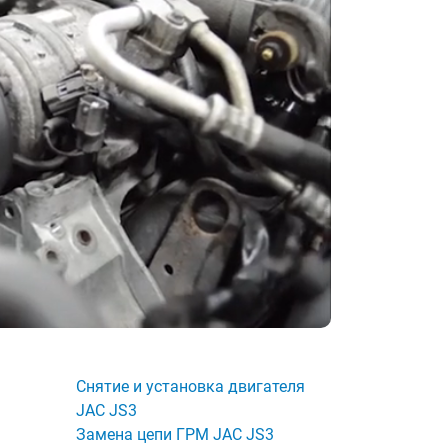
Снятие и установка двигателя
JAC JS3
3
Замена цепи ГРМ JAC JS3