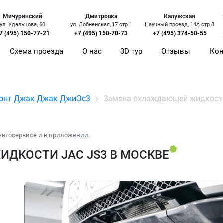
Мичуринский
Дмитровка
Калужская
ул. Удальцова, 60
ул. Лобненская, 17 стр 1
Научный проезд, 14А стр.8
7 (495) 150-77-21
+7 (495) 150-70-73
+7 (495) 374-50-55
Схема проезда
О нас
3D тур
Отзывы
Кон
онт Джак Джак ДжиЭс3
Замена охлаждающей жидкост
автосервисе и в приложении.
ДКОСТИ JAC JS3 В МОСКВЕ