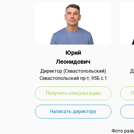
Юрий
Леонидович
Директор (Севастопольский)
Д
Севастопольский пр-т, 95Б с.1
Получить консультацию
П
Написать директору
Фото раз