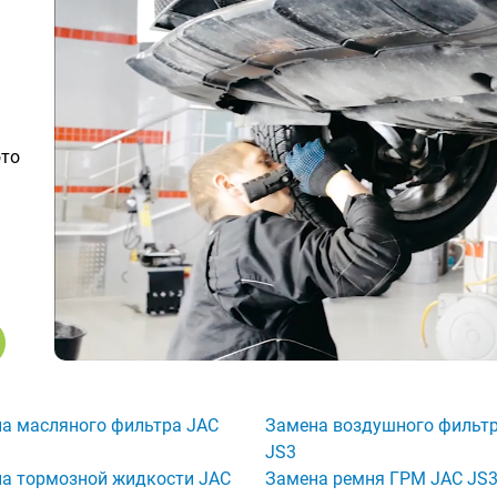
ото
а масляного фильтра JAC
Замена воздушного фильт
JS3
а тормозной жидкости JAC
Замена ремня ГРМ JAC JS