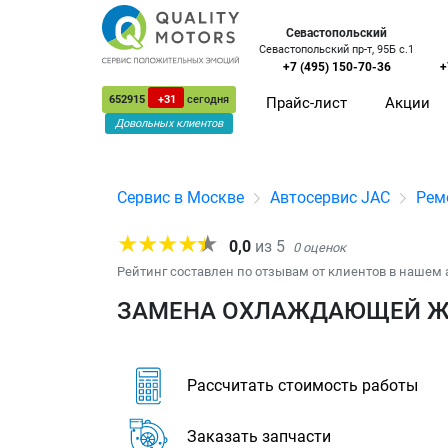
Севастопольский
Севастопольский пр-т, 95Б с.1
+7 (495) 150-70-36
+
652915
+31
сегодня
Прайс-лист
Акции
Довольных клиентов
Сервис в Москве
Автосервис JAC
Рем
0,0
из
5
0
оценок
Рейтинг составлен по отзывам от клиентов в нашем 
ЗАМЕНА ОХЛАЖДАЮЩЕЙ ЖИ
Рассчитать стоимость работы
Заказать запчасти