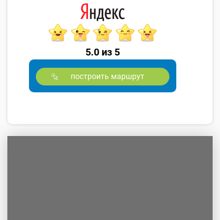
5.0 из 5
построить маршрут