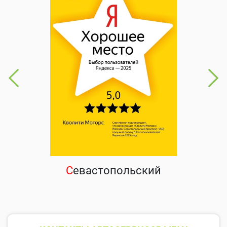
С
евастопольский