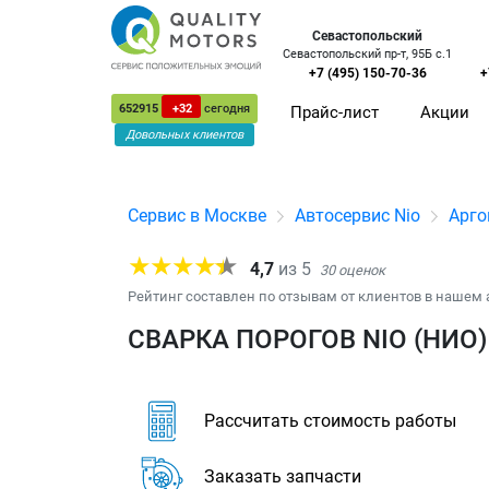
Севастопольский
Севастопольский пр-т, 95Б с.1
+7 (495) 150-70-36
+
652915
+32
сегодня
Прайс-лист
Акции
Довольных клиентов
Сервис в Москве
Автосервис Nio
Арго
4,7
из
5
30
оценок
Рейтинг составлен по отзывам от клиентов в нашем 
СВАРКА ПОРОГОВ NIO (НИО)
Рассчитать стоимость работы
Заказать запчасти