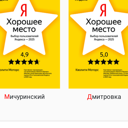
М
ичуринский
Д
митровка