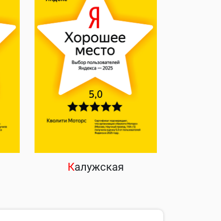
К
алужская