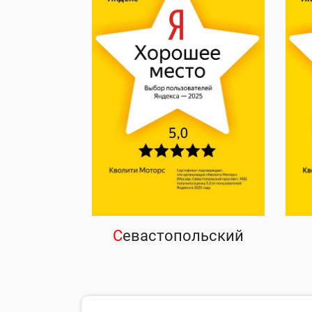
С
евастопольский