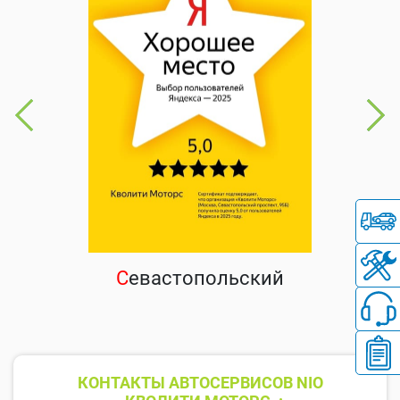
С
евастопольский
КОНТАКТЫ АВТОСЕРВИСОВ NIO