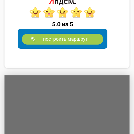
5.0 из 5
построить маршрут