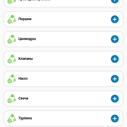
Поршни
Цилиндры
Клапаны
Насос
Свечи
Турбина