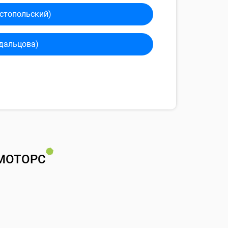
сто­польский)
дальцова)
МОТОРС