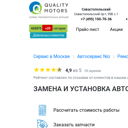
Севастопольский
Севастопольский пр-т, 95Б с.1
+7 (495) 150-70-36
+
652873
+29
сегодня
Прайс-лист
Акции
Довольных клиентов
Сервис в Москве
Автосервис Nio
Ремо
4,9
из
5
16
оценок
Рейтинг составлен по отзывам от клиентов в нашем 
ЗАМЕНА И УСТАНОВКА АВТО
Рассчитать стоимость работы
Заказать запчасти