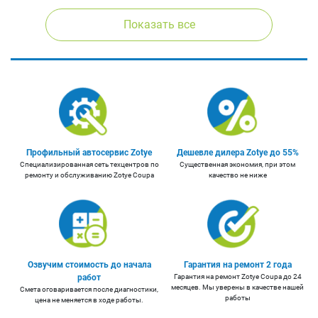
Показать все
Профильный автосервис Zotye
Дешевле дилера Zotye до 55%
Cпециализированная сеть техцентров по
Существенная экономия, при этом
ремонту и обслуживанию Zotye Coupa
качество не ниже
Озвучим стоимость до начала
Гарантия на ремонт 2 года
работ
Гарантия на ремонт Zotye Coupa до 24
месяцев. Мы уверены в качестве нашей
Смета оговаривается после диагностики,
работы
цена не меняется в ходе работы.