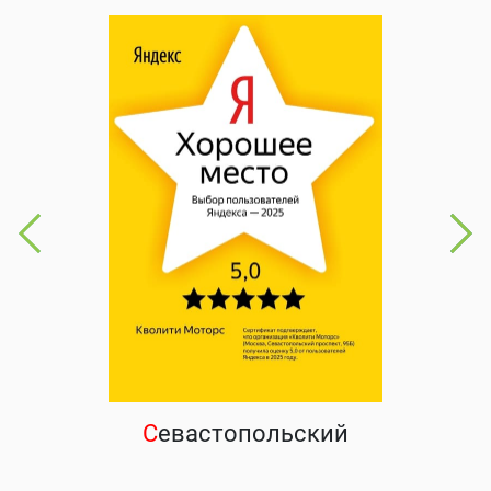
С
евастопольский