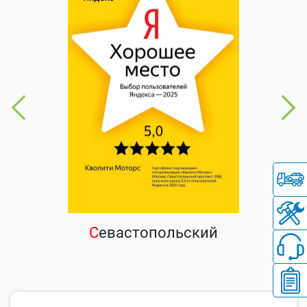
С
евастопольский