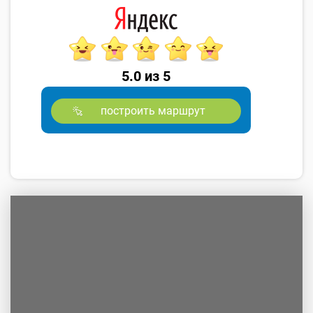
5.0 из 5
построить маршрут