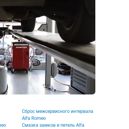
Сброс межсервисного интервала
Alfa Romeo
meo
Смазка замков и петель Alfa