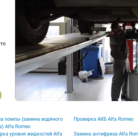
ото
а помпы (замена водяного
Проверка АКБ Alfa Romeo
а) Alfa Romeo
рка уровня жидкостей Alfa
Замена антифриза Alfa Ro