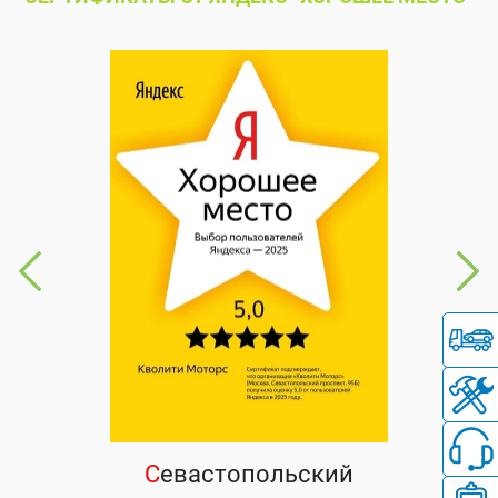
С
евастопольский