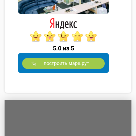
5.0 из 5
построить маршрут