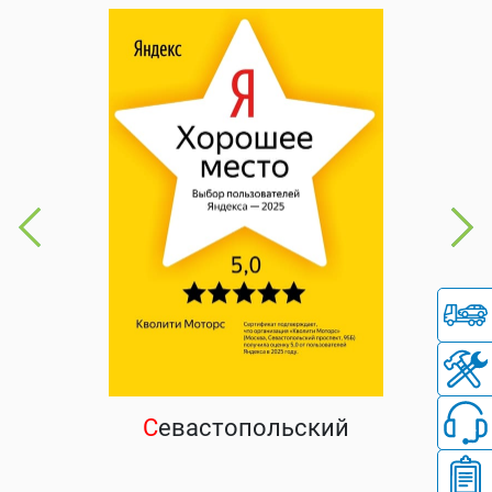
С
евастопольский