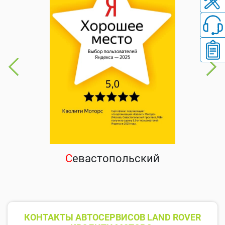
С
евастопольский
КОНТАКТЫ АВТОСЕРВИСОВ LAND ROVER