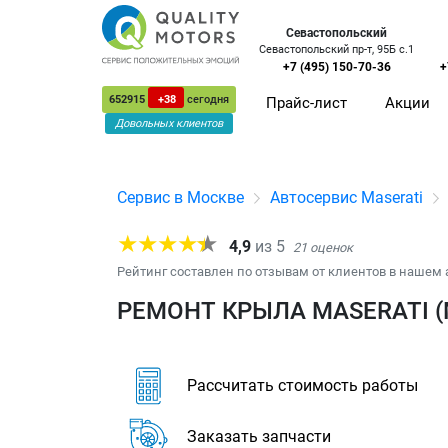
Севастопольский
Севастопольский пр-т, 95Б с.1
+7 (495) 150-70-36
+
652915
+38
сегодня
Прайс-лист
Акции
Довольных клиентов
Сервис в Москве
Автосервис Maserati
4,9
из
5
21
оценок
Рейтинг составлен по отзывам от клиентов в нашем 
РЕМОНТ КРЫЛА MASERATI (
Рассчитать стоимость работы
Заказать запчасти