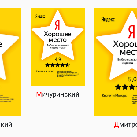
М
ичуринский
ский
Д
митр