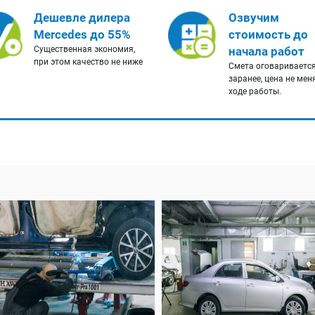
Дешевле дилера
Озвучим
Mercedes до 55%
стоимость до
Существенная экономия,
начала работ
при этом качество не ниже
Смета оговариваетс
заранее, цена не мен
ходе работы.