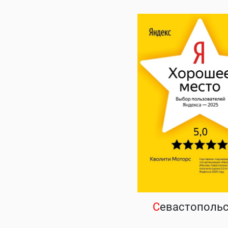
С
евастополь