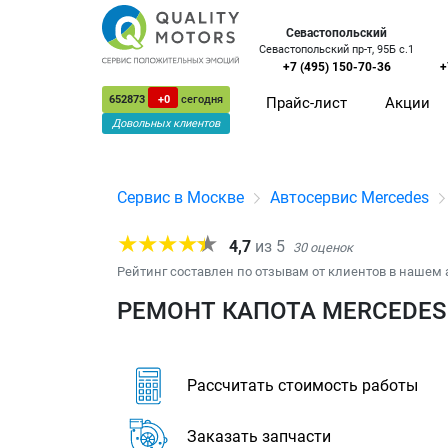
Севастопольский
Севастопольский пр-т, 95Б с.1
+7 (495) 150-70-36
+
652873
+0
сегодня
Прайс-лист
Акции
Довольных клиентов
Сервис в Москве
Автосервис Mercedes
4,7
из
5
30
оценок
Рейтинг составлен по отзывам от клиентов в нашем 
РЕМОНТ КАПОТА MERCEDES 
Рассчитать стоимость работы
Заказать запчасти