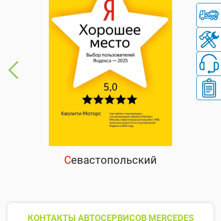
С
евастопольский
КОНТАКТЫ АВТОСЕРВИСОВ MERCEDES