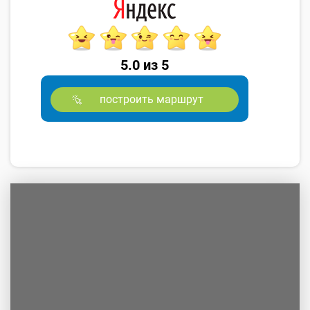
5.0 из 5
построить маршрут