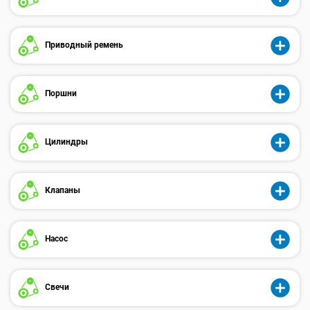
Приводный ремень
Поршни
Цилиндры
Клапаны
Насос
Свечи