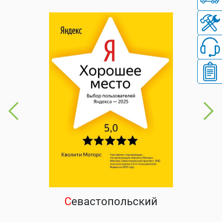
С
евастопольский