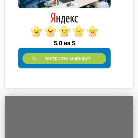
5.0 из 5
построить маршрут