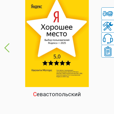
С
евастопольский