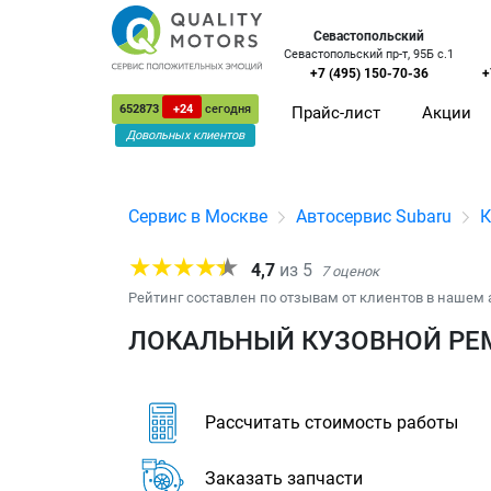
Севастопольский
Севастопольский пр-т, 95Б с.1
+7 (495) 150-70-36
+
652873
+24
сегодня
Прайс-лист
Акции
Довольных клиентов
Сервис в Москве
Автосервис Subaru
К
4,7
из
5
7
оценок
Рейтинг составлен по отзывам от клиентов в нашем 
ЛОКАЛЬНЫЙ КУЗОВНОЙ РЕМ
Рассчитать стоимость работы
Заказать запчасти