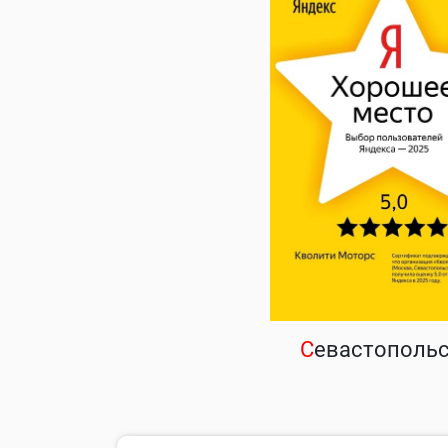
С
евастополь