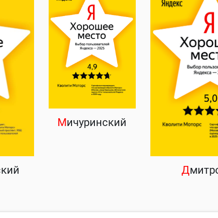
М
ичуринский
ский
Д
митр