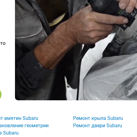
ото
т вмятин Subaru
Ремонт крыла Subaru
ановление геометрии
Ремонт двери Subaru
а Subaru