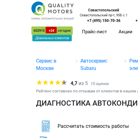
Севастопольский
Севастопольский пр-т, 95Б с.1
+7 (495) 150-70-36
+
652915
+24
сегодня
Прайс-лист
Акции
Довольных клиентов
Сервис в
Автосервис
Рем
Москве
Subaru
эле
4,7
из
5
15
оценок
Рейтинг составлен по отзывам от клиентов в нашем 
ДИАГНОСТИКА АВТОКОНДИЦ
Рассчитать стоимость работы