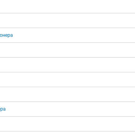
онера
ера