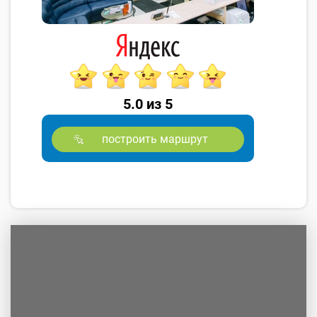
5.0 из 5
построить маршрут