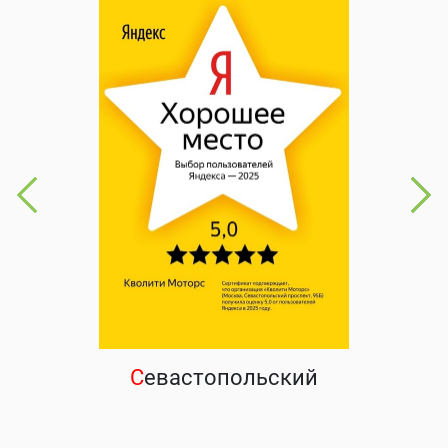
С
евастопольский