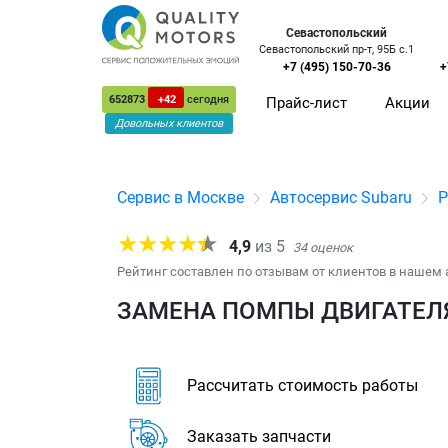
Севастопольский
Севастопольский пр-т, 95Б с.1
+7 (495) 150-70-36
+
652873
+42
сегодня
Прайс-лист
Акции
Довольных клиентов
Сервис в Москве
Автосервис Subaru
Р
4,9
из
5
34
оценок
Рейтинг составлен по отзывам от клиентов в нашем 
ЗАМЕНА ПОМПЫ ДВИГАТЕЛЯ
Рассчитать стоимость работы
Заказать запчасти