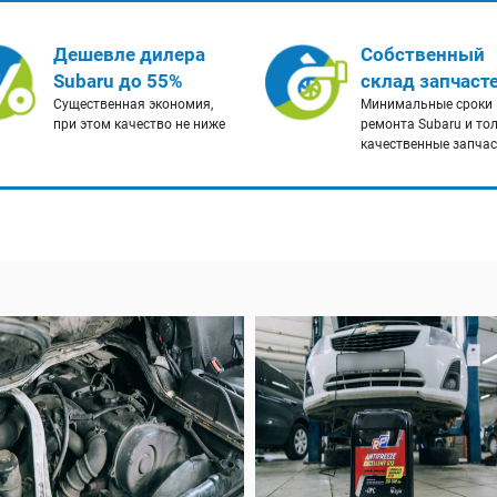
Дешевле дилера
Собственный
Subaru до 55%
склад запчаст
Существенная экономия,
Минимальные сроки
при этом качество не ниже
ремонта Subaru и то
качественные запча