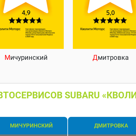
М
ичуринский
Д
митровка
ВТОСЕРВИСОВ SUBARU «КВОЛИ
МИЧУРИНСКИЙ
ДМИТРОВКА