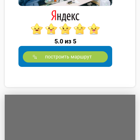
5.0 из 5
построить маршрут