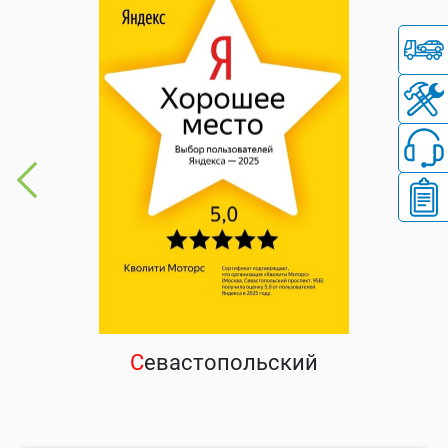
С
евастопольский